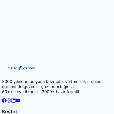
fason üretim ana sayfasını
KVKK Aydınlatma Metni
'ni
okudum, kişisel verilerimin işlenmesine onay veriyorum.
2000 yılından bu yana kozmetik ve temizlik ürünleri
üretiminde güvenilir çözüm ortağınız.
60+ ülkeye ihracat · 3000+ hazır formül
Keşfet