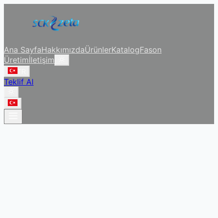
Ana Sayfa
Hakkımızda
Ürünler
Katalog
Fason
Üretim
İletişim
TR
Teklif Al